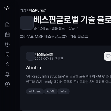
본문 바로가기
기업
/
베스핀글로벌
베스핀글로벌
기술 블
총
12
개 글 ·
원본 블로그 방문 →
클라우드 MSP 베스핀글로벌의 기술 블로그
베스핀글로벌
2026-07-31 · 7일 전
AI infra
"AI-Ready Infrastructure"는 글로벌 표준 어휘이지만 ①물
인프라 ②AI-ready 데이터 ③조직 준비도라는 3개 층위를 아
르는 우산형 용어다. 국내는 ①에 과집중되어 있어 MSP 차별화
AI Agent
AI/ML
Infra
는 GPUaaS의 슬라이싱·관측·AI 네트워킹·스케줄링·FinOps 
심의 운영 서비스화와 ②·③ 확장에 있다. The post AI infra
appeared first on BESPIN Tech Blog.