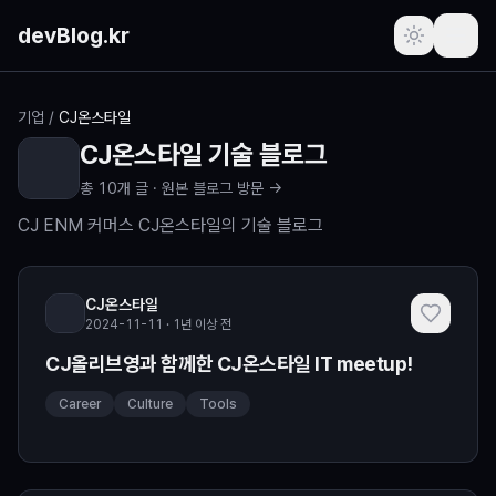
본문 바로가기
devBlog.kr
포스트
기업
/
CJ온스타일
CJ온스타일
기술 블로그
주간 인기글
총
10
개 글 ·
원본 블로그 방문 →
최근 본 글
CJ ENM 커머스 CJ온스타일의 기술 블로그
즐겨찾기
(로그인 필요)
CJ온스타일
2024-11-11 · 1년 이상 전
프로필
(로그인 필요)
CJ올리브영과 함께한 CJ온스타일 IT meetup!
새로운 소식
Career
Culture
Tools
요청하기