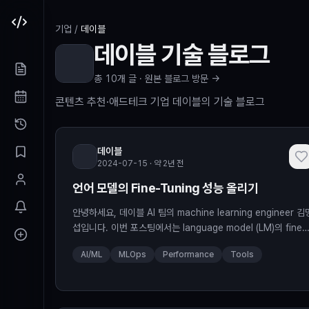
본문 바로가기
기업
/
데이블
데이블
기술 블로그
총
10
개 글 ·
원본 블로그 방문 →
콘텐츠 추천·애드테크 기업 데이블의 기술 블로그
데이블
2024-07-15 · 약 2년 전
언어 모델의 Fine-Tuning 성능 올리기
안녕하세요, 데이블 AI 팀의 machine learning engineer 김
섭입니다. 이번 포스팅에서는 language model (LM)의 fine
tuning의 성능을 더욱 향상시키는 다양한 방법론에 대해 알아
AI/ML
MLOps
Performance
Tools
고자 합니다. LM의 fine-tuning 성능을 더욱 향상시키는 다양
방법을 소개해 드리는 데에 중점을 맞춘 포스팅으로 각 방법론
매우 상세한 내용보다는 어떠한 방법론이 존재하는지에 초점을
맞추어 작성되었습니다. 추가적으로