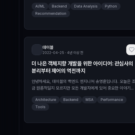
에 대해 알아보고자 합니다. 본 포스팅에서는 프로그래머틱 애
AI/ML
Backend
Data Analysis
Python
(programatic ad), real-time bidding 및 DSP 등에 관한 내
Recommendation
용들은 다루지 않습니다. 만약 해당 내용들이 궁금하시다면, 아
의 포스팅을 참고해 주세요! 데이나의 참 쉬운 애드테크 (Link) 
가적으로 본 포스팅은 전반
데이블
2022-04-25 · 4년 이상 전
더 나은 객체지향 개발을 위한 아이디어: 관심사의
분리부터 제어의 역전까지
안녕하세요, 데이블의 백엔드 엔지니어 송영훈입니다. 오늘은 
금 원론적일지 모르지만 모든 개발자에게 있어 중요한 이야기를
해볼까 합니다. 왜 우리가 쉽고 효율적인 프로그램을 작성해야 
Architecture
Backend
MSA
Performance
는지를 중심으로, 현대 풀스택 웹 프레임워크들이 강조하는 의
Tools
성 주입과 제어의 역전이란 어떤 의미를 가지는지까지 한번 알
보는 시간을 가져보도록 하겠습니다. 좋은 코드란 무엇인가 We
love clean code just as much as you do. Simp