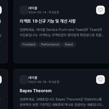
데이블
2024-05-14 · 약 2년 전
측
리액트 19 신규 기능 및 개선 사항
안녕하세요. 데이블 Service Front-end Team(SF Team)의
이진호입니다. 리액트는 리액트만의 편리함과 확장성으로 프론트
천
엔드 개발의 기본으로 자리 잡았습니다. 리액트 18은 배포된 지
재
Frontend
Performance
React
벌써 2년이 지났고 이제 리액트 19가 저희를 기다리고 있습니다.
계
이에 맞춰 리액트 19에서 새롭게 선보이는 기능들과 개선 사항에
가
대해 요약해 보려 합니다. 새로운 기능 이번 리액트 19의 신규 기
시
능은 크게 두 가지로 나눌 수 있습니다. 유저 액
데이블
2023-06-18 · 약 3년 전
Bayes Theorem
명
안녕하세요. 오태호입니다. Bayes Theorem은 Statistics를
계
공부하다 보면 기초적인 내용중에 하나로 언급되는 내용입니다