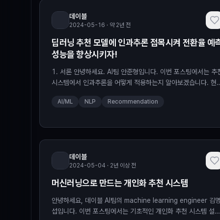
데이블
2024-05-16 · 약 2년 전
딥러닝 추천 모델에 인과추론 접목시켜 전환율 예
성능을 향상시키자!
1. 서론 안녕하세요. AI팀 안준형입니다. 이번 포스팅에서는 추
시스템에서 인과추론을 어떻게 적용하는지 알아보겠습니다. 현
대부분의 머신러닝 기반의 추천시스템은 입, 출력 간의 상관관
AI/ML
NLP
Recommendation
(correlation)을 모델링합니다. 하지만, 현실 세계는 상관관계
아닌 인과관계로 구성되어 있으며 상관관계가 인과관계를 반드
암시하지 않습니다. 예시) 어떤 유저는 휴대폰을 구매한 다음 배
터리 충전기를 구매하는 경우, 전자는 후자의 원인이 되지만 그
데이블
2024-05-04 · 2년 이상 전
머신러닝으로 만드는 개인화 추천 시스템
안녕하세요, 데이블 AI팀의 machine learning engineer 김
섭입니다. 이번 포스팅에서는 기초적인 개인화 추천 시스템 설