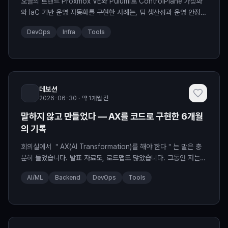
오늘의 트렌드 Proxmox VE와 Pulumi로 ControlPlane 가상화
와 IaC 기반 운영 자동화를 구현한 사례는, 팀 생산성과 운영 안정성
의 균형을 다시 묻습니다. 오늘은 이 사례를 중심으로, AI 도입 ...
DevOps
Infra
Tools
데보션
2026-06-30 · 약 1개월 전
말하지 않고 만들었다 — AX를 코드로 구현한 6개월
의 기록
회의실에서 ＂AX(AI Transformation)를 해야 한다＂는 말은 충
분히 들었습니다. 발표 자료도, 로드맵도 많았습니다. 그동안 저는
자리로 돌아와 조용히 코드를 짰습니다. 이 글은 거창한 전략이 아니
AI/ML
Backend
DevOps
Tools
라, 6...