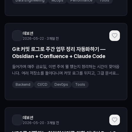
Data Engineering
MLOps
Performance
Tools
여보았습니다. ...
데보션
2026-05-22 · 3개월 전
Git 커밋 로그로 주간 업무 정리 자동화하기 —
Obsidian + Confluence + Claude Code
들어가며 매주 금요일, 이번 주에 뭘 했는지 정리하는 시간이 찾아옵
니다. 여러 저장소를 돌아다니며 커밋 로그를 뒤지고, 그걸 문서로
정리하고, 다시 Confluence에 옮기는 작업. 매번 30분~1시간이
Backend
CI/CD
DevOps
Tools
소요됩니다...
데보션
2026-05-20 · 3개월 전