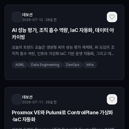
데보션
2026-07-12 · 28일 전
AI 성능 평가, 조직 흡수 역량, IaC 자동화, 데이터 아
카이빙
오늘의 트렌드 오늘은 생성형 AI의 성능 평가 체계화, AI 도입의 조
직적 흡수 역량, 인프라 가상화·IaC 기반 운영 자동화, 그리고 데이
터 아카이빙 전략이라는 네 가지 축을 중심으로 최근 트렌드를 묶어
AI/ML
Data Engineering
DevOps
Infra
해석한다....
데보션
2026-07-11 · 29일 전
Proxmox VE와 Pulumi로 ControlPlane 가상화
·IaC 자동화