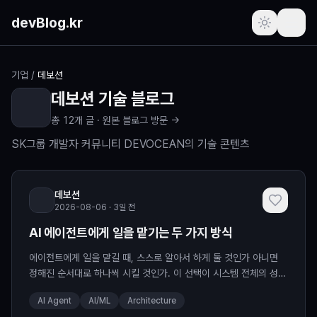
본문 바로가기
devBlog.kr
포스트
기업
/
데보션
데보션
기술 블로그
주간 인기글
총
12
개 글 ·
원본 블로그 방문 →
최근 본 글
SK그룹 개발자 커뮤니티 DEVOCEAN의 기술 콘텐츠
즐겨찾기
(로그인 필요)
데보션
2026-08-06 · 3일 전
프로필
(로그인 필요)
AI 에이전트에게 일을 맡기는 두 가지 방식
새로운 소식
에이전트에게 일을 맡길 때, 스스로 알아서 하게 둘 것인가 아니면
정해진 순서대로 하나씩 시킬 것인가. 이 선택이 시스템 전체의 성격
요청하기
을 바꿉니다. 어느 한쪽이 더 나은 것이 아니라, 각자 비싸지는 지점
AI Agent
AI/ML
Architecture
이 다를 뿐입니...