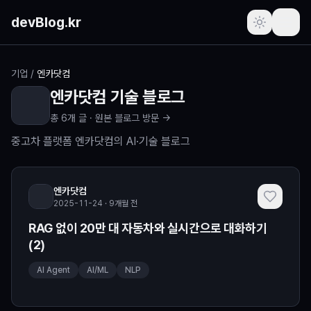
본문 바로가기
devBlog.kr
포스트
기업
/
엔카닷컴
엔카닷컴
기술 블로그
주간 인기글
총
6
개 글 ·
원본 블로그 방문 →
최근 본 글
중고차 플랫폼 엔카닷컴의 AI·기술 블로그
즐겨찾기
(로그인 필요)
엔카닷컴
2025-11-24 · 9개월 전
프로필
(로그인 필요)
RAG 없이 20만 대 자동차와 실시간으로 대화하기
(2)
새로운 소식
AI Agent
AI/ML
NLP
요청하기