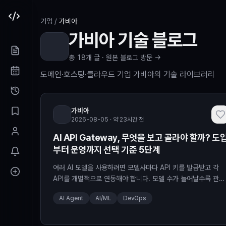
본문 바로가기
기업
/
가비아
가비아
기술 블로그
총
18
개 글 ·
원본 블로그 방문 →
도메인·호스팅·클라우드 기업 가비아의 기술 라이브러리
가비아
2026-08-05 · 약 23시간 전
AI API Gateway, 무엇을 보고 골라야 할까? 도
부터 운영까지 선택 기준 5단계
여러 AI 모델을 사용하려면 모델사마다 API 키를 발급받고 각
API를 개별적으로 연동해야 합니다. 모델 수가 늘어날수록 관리
와 운영 부담도 함께 커...
AI Agent
AI/ML
DevOps