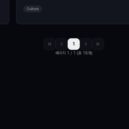
장 내…
Culture
1
페이지
1
/
1
(총 18개)
탐색
포스트
태그별 보기
기업별 보기
주간 인기글