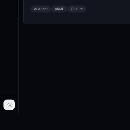
니다. 전사 비개발자 직군이 AI Agent를 만든다면 어떤 일이 벌
AI Agent
AI/ML
Culture
어질까요? ... Read More
푸터 메뉴