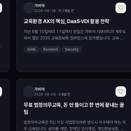
가비아
2026-06-18 · 약 2개월 전
교육환경 AX의 핵심, DaaS·VDI 활용 전략
지난 6월 10일부터 11일까지 양일간 가비아 시큐리티가 제주도
에서 열린 2026 교육정보화 컨퍼런스에 참가했습니다. 교육 환
경의 AI 전환에 대한 현장의 관심과 열기가 뜨거웠는데요, 실제로
있
AI/ML
Backend
Security
이번 컨퍼런스에는 ... Read More
가비아
2026-06-05 · 2개월 전
무료 법정의무교육, 돈 안 들이고 한 번에 끝내는 꿀
팁
법정의무교육은 5인 이상 사업장이라면 반드시 이수해야 하는 의
습
무 교육입니다. 성희롱 예방, 장애인 인식개선, 개인정보보호, 직