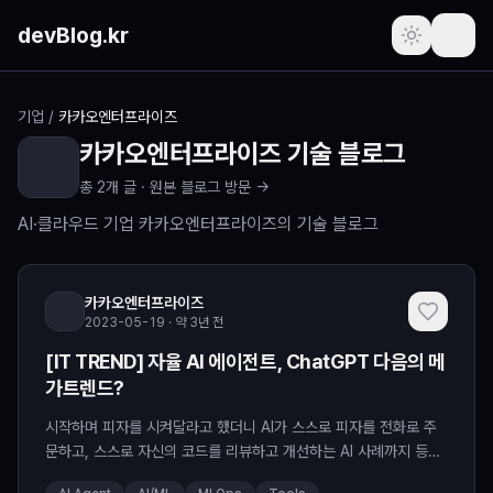
본문 바로가기
devBlog.kr
포스트
기업
/
카카오엔터프라이즈
카카오엔터프라이즈
기술 블로그
주간 인기글
총
2
개 글 ·
원본 블로그 방문 →
최근 본 글
AI·클라우드 기업 카카오엔터프라이즈의 기술 블로그
즐겨찾기
(로그인 필요)
카카오엔터프라이즈
2023-05-19 · 약 3년 전
프로필
(로그인 필요)
[IT TREND] 자율 AI 에이전트, ChatGPT 다음의 메
가트렌드?
새로운 소식
시작하며 피자를 시켜달라고 했더니 AI가 스스로 피자를 전화로 주
요청하기
문하고, 스스로 자신의 코드를 리뷰하고 개선하는 AI 사례까지 등장
한 오늘. 이제 사람들의 관심은 ChatGPT에서 AI 모델이 스스로 외