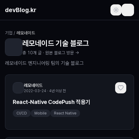
본문 바로가기
devBlog.kr
포스트
기업
/
레모네이드
레모네이드
기술 블로그
주간 인기글
총
10
개 글 ·
원본 블로그 방문 →
최근 본 글
레모네이드 엔지니어링 팀의 기술 블로그
즐겨찾기
(로그인 필요)
레모네이드
2022-03-24 · 4년 이상 전
프로필
(로그인 필요)
React-Native CodePush 적용기
새로운 소식
CI/CD
Mobile
React Native
요청하기