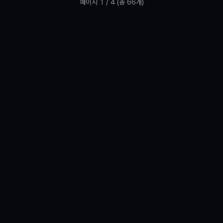
페이지
1
/
4
(총 66개)
푸터 메뉴
탐색
포스트
태그별 보기
기업별 보기
주간 인기글
정보