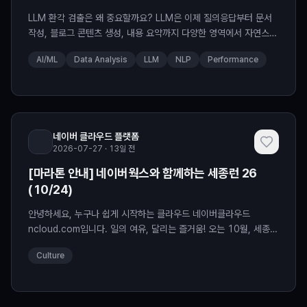
LLM 환각 검출은 왜 중요할까요? LLM은 이제 질의응답부터 문서
작성, 블로그 콘텐츠 생성, 내용 요약까지 다양한 영역에서 자연스럽
게 활용되고 있습니다. 모델의 답변은 점점 더 그럴듯하게 발전하고
AI/ML
Data Analysis
LLM
NLP
Performance
있지만, 문제는 그것이 곧 사실성을 의미하지는 않는다는 점이죠.
LLM이 생성한 글에는 ✔️ 실제로 존재하지 않는 사건 ✔️ 잘못된 인
과관계 ✔️ 과거 문맥과 모순되는 주장 ✔️ 검증되지 않은 정보 등이
포함될 수 있는데요. 이러한 현상을 일반적으
네이버 클라우드 플랫폼
2026-07-27 · 13일 전
[마라톤 안내] 네이버웍스와 함께하는 세종런 26
(10/24)
안녕하세요, 누구나 쉽게 시작하는 클라우드 네이버클라우드
ncloud.com입니다. 일의 여유, 달리는 즐거움! 오는 10월, 세종중
앙공원에서 ‘네이버웍스와 함께하는 세종런 26’이 열립니다. 네이버
Culture
웍스가 이번 마라톤 행사의 공식 후원사로 참여하게 되었는데요, 특
별한 축제에 여러분을 초대합니다! 네이버웍스와 함께하는 세종런
26 2026년 10월 24일 토요일 세종중앙공원 도시축제마당 5km /
10km 코스 및 일정 코스는 두 가지를 준비했는