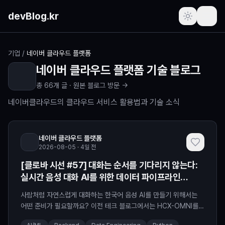
본문 바로가기
devBlog.kr
포스트
기업
/
네이버 클라우드 플랫폼
네이버 클라우드 플랫폼
기술 블로그
주간 인기글
총
66
개 글 ·
원본 블로그 방문 →
최근 본 글
네이버클라우드의 클라우드 서비스 활용법과 기술 소식
즐겨찾기
(로그인 필요)
네이버 클라우드 플랫폼
2026-08-05 · 4일 전
프로필
(로그인 필요)
[클로바 시선 #57] 대화는 순서를 기다리지 않는다:
실시간 음성 대화 AI를 위한 데이터 파이프라인
새로운 소식
‘Sommelier’
사람처럼 자연스럽게 대화하는 한국어 음성 AI를 만들기 위해서는
요청하기
어떤 준비가 필요할까요? 이전 테크 블로그에서는 HCX-OMNI를
소개하면서 ✔️ HyperCLOVA X가 음성을 더 정확하게 이해하고,