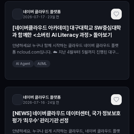
네이버 클라우드 플랫폼
2026-07-17 · 23일 전
[네이버클라우드 아카데미] 대구대학교 SW중심대학
과 함께한 <소버린 AI Literacy 과정> 돌아보기
안녕하세요! 누구나 함께 시작하는 클라우드 네이버 클라우드 플랫
폼 ncloud.com입니다. ☁️ 지난 4월부터 5월까지 진행된 대구대
학교 SW중심대학사업단의 <소버린 AI Literacy> 과정! 4월 27일
AI Agent
AI/ML
오리엔테이션을 시작으로 4월 29일부터 5월 22일까지, 총 12일간
40시간의 교육이 뜨겁게 이어졌습니다. AI 기초부터 클라우드 이해
까지, AI 시대를 선도할 인재로 성장하기 위해 노력한 학생들의 여정
을 함께 돌아보실까요? #네이버클
네이버 클라우드 플랫폼
2026-07-16 · 24일 전
[NEWS] 네이버클라우드 데이터센터, 국가 정보보호
평가 '최우수' 관리기관 선정
안녕하세요. 누구나 쉽게 시작하는 클라우드, 네이버 클라우드 플랫