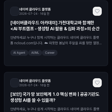
네이버 클라우드 플랫폼
2026-07-24 · 16일 전
[네이버클라우드 아카데미] 가천대학교와 함께한
<AI 부트캠프 - 생성형 AI 활용 & 심화 과정>의 순간
안녕하세요! 누구나 함께 시작하는 클라우드 네이버 클라우드 플랫
폼 ncloud.com입니다. ☁️ 따뜻한 봄날의 주말을 AI를 향한 열정
으로 꽉 채웠던 시간! 가천대학교와 함께한 <네이버클라우드 아카데
AI Agent
AI/ML
Career
미 생성형 AI 활용 & 심화 과정>이 성황리에 막을 내렸습니다. 나들
이 가기 좋은 4월부터 6월 초까지, 매주 주말 5시간씩 총 40시간의
교육이 진행되었는데요. 놀라운 집중력과 성과를 보여준 가천대 학
생들의 찬란했던 여정을 지금부터 소개합니다!
네이버 클라우드 플랫폼
2026-07-24 · 16일 전
[보안] 국가 망 보안체계 1.0 핵심 변화 | 공공기관도
생성형 AI를 쓸 수 있을까?
안녕하세요, 누구나 쉽게 시작하는 클라우드 네이버 클라우드 플랫