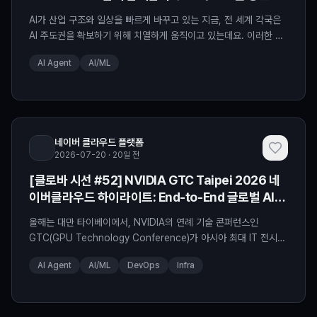
력
AI가 산업 구조와 일상을 빠르게 바꾸고 있는 지금, 전 세계 각국은
AI 주도권을 확보하기 위해 치열하게 움직이고 있는데요. 이러한 흐
름 속에서 네이버클라우드는 오랜 시간 소버린 AI의 중요성을 강조
AI Agent
AI/ML
하며 국내 AI 생태계를 다져왔습니다. 그리고 이번에 네이버클라우
드가 그 여정에서 또 하나의 의미 있는 걸음을 내딛습니다. NVIDIA
Nemotron 연합(Coalition)에 새롭게 합류하게 된 것인데요! 소버
린 AI를 이야기해온 네이버클라우드
네이버 클라우드 플랫폼
2026-07-20 · 20일 전
[클로바 시선 #52] NVIDIA GTC Taipei 2026 네
이버클라우드 하이라이트: End-to-End 글로벌 AI
팩토리
올해는 대만 타이베이에서, NVIDIA의 연례 기술 콘퍼런스인
GTC(GPU Technology Conference)가 아시아 최대 IT 전시회
COMPUTEX와 함께 개최되었습니다! 이번 행사는 NVIDIA CEO
AI Agent
AI/ML
DevOps
Infra
젠슨 황의 기조연설과 함께 AI 팩토리와 스케일링 인프라부터 에이
전틱 AI, 피지컬 AI까지 첨단 기술의 현재와 미래를 보여주는 전문가
세션으로 구성되었습니다. AI 팩토리 시대의 청사진을 제시한 젠슨
황의 키노트 발표와 함께 본격