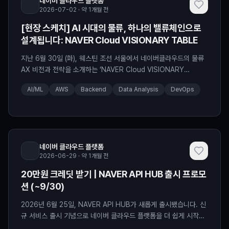
네이버 클라우드 플랫폼
2026-07-02 · 약 1개월 전
[현장 스케치] AI 시대의 물류, 하나의 밸류체인으로
설계됩니다: NAVER Cloud VISIONARY TABLE
지난 6월 30일 (화), 웨스틴 조선 서울에서 네이버클라우드의 물류
AX 비전과 전략을 소개하는 ‘NAVER Cloud VISIONARY
TABLE’가 개최되었습니다. 최근 AI는 산업 전반의 업무 방식을 근
AI/ML
AWS
Backend
Data Analysis
DevOps
본적으로 바꾸는 핵심 기술로 빠르게 자리 잡고 있습니다. 특히 물류
·SCM 영역에서는 방대한 데이터를 실시간으로 분석하고 현장의 의
사결정을 지원하는 AI의 역할이 더욱 중요해지고 있는데요. 이날 네
이버클라우드와 파트너사들은 SCM의 큰 변
네이버 클라우드 플랫폼
2026-06-29 · 약 1개월 전
20만원 크레딧 받기 | NAVER API HUB 출시 프로모
션 (~9/30)
2026년 6월 25일, NAVER API HUB가 새롭게 출시됐습니다. 신
규 서비스 출시 기념으로 네이버 클라우드 플랫폼을 더 쉽게 시작하
는 방법과 함께 챙기실 수 있는 혜택을 준비했답니다! NAVER API