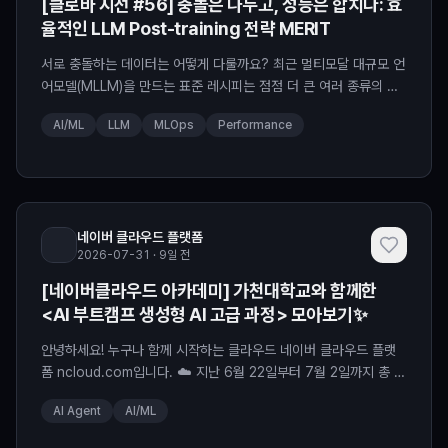
[클로바 시선 #56] 충돌은 나누고, 성능은 합치다: 효
율적인 LLM Post-training 전략 MERIT
서로 충돌하는 데이터는 어떻게 다룰까요? 최근 멀티모달 대규모 언
어모델(MLLM)을 만드는 표준 레시피는 점점 더 큰 여러 종류의 지
시 및 응답 데이터를 한데 섞은 학습 데이터인 'Instruction
AI/ML
LLM
MLOps
Performance
Mixture'를 활용한 후학습(Post-training)으로 자리잡고 있습니
다. ✔️ 인식(Perception) ✔️ 추론(Reasoning) ✔️ OCR ✔️ 문서
이해 ✔️ 비디오 이해 등 모델이 수행해야 하는 능력이 다양해질수록,
학습에
네이버 클라우드 플랫폼
2026-07-31 · 9일 전
[네이버클라우드 아카데미] 가천대학교와 함께한
<AI 부트캠프 생성형 AI 고급 과정> 모아보기✨
안녕하세요! 누구나 함께 시작하는 클라우드 네이버 클라우드 플랫
폼 ncloud.com입니다. ☁️ 지난 6월 22일부터 7월 2일까지 총 8
일 동안 가천대학교 AI부트캠프사업단의 <생성형 AI 고급 과정> 교
AI Agent
AI/ML
육이 진행되었습니다! 40시간 동안 진행된 이번 교육은 ‘생성형 AI
활용 과정’과 ‘심화 과정’에 이어 보다 전문적이고 실무 중심적인 학