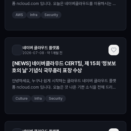
폼 ncloud.com 입니다. 오늘은 네이버클라우드를 이용하시는 분
들께 더욱 든든한 소식을 전해드립니다☺️ 네이버의 첫 자체 데이터
AWS
Infra
Security
센터 '각 춘천'이 2025년 민간분야 주요정보통신기반시설 정보보호
종합수준 평가에서 최우수 관리기관으로 선정되어 과학기술정보통
신부(이하 과기부) 장관 표창을 받았습니다! 주요 정보통신기반시설
과 정보보호 종합수준 평가는 무엇인가요? 주요 정보통신기반시
네이버 클라우드 플랫폼
2026-07-08 · 약 1개월 전
[NEWS] 네이버클라우드 CERT팀, 제15회 '정보보
호의 날' 기념식 국무총리 표창 수상
안녕하세요, 누구나 쉽게 시작하는 클라우드 네이버 클라우드 플랫
폼 ncloud.com 입니다. 오늘은 갓 나온 기쁜 소식을 전해 드리려
고 하는데요! 네이버클라우드 CERT 팀의 한승훈 리더가 제15회
Culture
Infra
Security
'정보보호의 날' 기념식에서 국무총리 표창을 수상했습니다! [정보보
호의 날이란?] 정보보호의 날은 사이버 위협에 대한 경각심을 높이
고 정보보호의 중요성을 되새기기 위해 2012년 법정기념일로 제정
되었습니다. 매년 7월을 '정보보호의 달', 그중 7