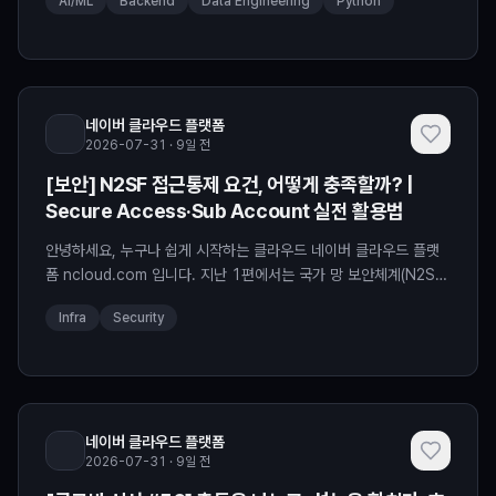
AI/ML
Backend
Data Engineering
Python
✔️ 더 자연스럽게 말하는 방향으로 확장되고 있음을 설명했습니다.
하지만 더 잘 듣고 더 유창하게 말하는 모델이더라도 여전히 상당수
의 음성 AI는 ‘사용자가 질문하면 AI가 답하고 다시 사용자가 기다리
는’ 방식으로 동작합니다. 하지만 실제 사람의
네이버 클라우드 플랫폼
2026-07-31 · 9일 전
[보안] N2SF 접근통제 요건, 어떻게 충족할까? |
Secure Access·Sub Account 실전 활용법
안녕하세요, 누구나 쉽게 시작하는 클라우드 네이버 클라우드 플랫
폼 ncloud.com 입니다. 지난 1편에서는 국가 망 보안체계(N2SF)
보안 가이드라인 1.0에서 무엇이 달라졌는지 살펴봤습니다. ✔️ 획
Infra
Security
일적인 망 분리에서 기관별 맞춤형 보안(Overlay) 기반으로 바뀌었
고, ✔️ 보안통제 항목은 176개에서 273개로 확대되었죠. 그런데
가이드라인을 읽다 보면 자연스럽게 이런 질문이 떠오를 수 있습니
다. "그래서 실제 환경에서는 어떻게 구
네이버 클라우드 플랫폼
2026-07-31 · 9일 전