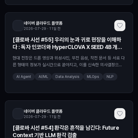
습을 목표로 운영된 고급 프로그램이었습니다. 뜨거운 열정과 훌륭
한 성취도가 인상적이었던 가천대학교 <생
네이버 클라우드 플랫폼
2026-07-29 · 11일 전
[클로바 시선 #55] 우리의 눈과 귀로 현장을 이해하
다 : 독자 인코더와 HyperCLOVA X SEED 4B 개발
기
현대 전장은 드론 영상과 위성사진, 무전 음성, 작전 문서 등 서로 다
른 형태의 정보가 실시간으로 쏟아지고, 이를 신속한 의사결정으로
연결해야 하는 환경으로 빠르게 바뀌고 있습니다. ⏰ 그리고 이것이
AI Agent
AI/ML
Data Analysis
MLOps
NLP
텍스트와 이미지, 영상 그리고 음성까지 동시에 이해하는 옴니모달
AI가 국방의 핵심 기술로 주목받는 이유죠! 팀네이버는 바로 이러한
환경에 최적화된 경량 옴니모달 언어모델 HyperCLOVA X SEED
4B와 그 기반이 되는 HyperCLOVA
네이버 클라우드 플랫폼
2026-07-29 · 11일 전
[클로바 시선 #54] 환각은 흔적을 남긴다: Future
Context 기반 LLM 환각 검출