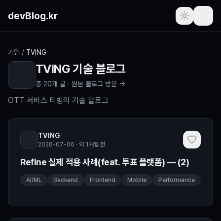
본문 바로가기
devBlog.kr
포스트
기업
/
TVING
TVING
기술 블로그
주간 인기글
총
20
개 글 ·
원본 블로그 방문 →
최근 본 글
OTT 서비스 티빙의 기술 블로그
즐겨찾기
(로그인 필요)
TVING
2026-07-06 · 약 1개월 전
프로필
(로그인 필요)
Refine 실제 적용 사례(feat. 투표 플랫폼) — (2)
새로운 소식
AI/ML
Backend
Frontend
Mobile
Performance
요청하기