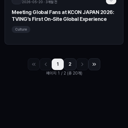
2026-05-20 · 3개월 전
Meeting Global Fans at KCON JAPAN 2026:
TVING’s First On-Site Global Experience
Culture
1
2
페이지
1
/
2
(총 20개)