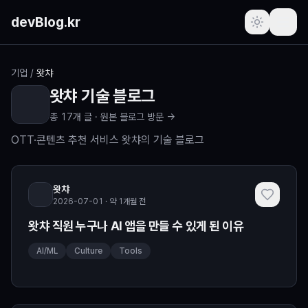
본문 바로가기
devBlog.kr
포스트
기업
/
왓챠
왓챠
기술 블로그
주간 인기글
총
17
개 글 ·
원본 블로그 방문 →
최근 본 글
OTT·콘텐츠 추천 서비스 왓챠의 기술 블로그
즐겨찾기
(로그인 필요)
왓챠
2026-07-01 · 약 1개월 전
프로필
(로그인 필요)
왓챠 직원 누구나 AI 앱을 만들 수 있게 된 이유
새로운 소식
AI/ML
Culture
Tools
요청하기