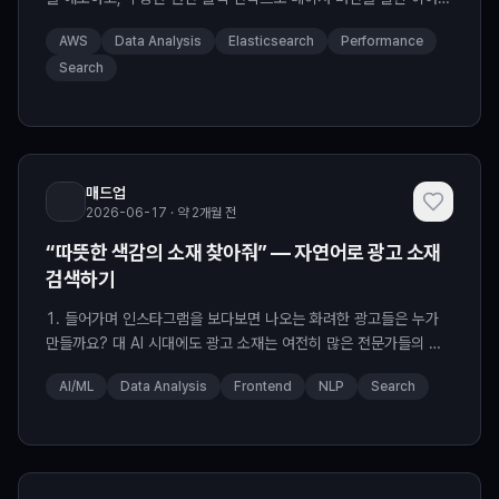
본 게시글은 미리디의 김민석, 최시온, 이동진, 김백규님과 함께 작
AWS
Data Analysis
Elasticsearch
Performance
성하였습니다. 미리디의 미리캔버스 소개 미리캔버스는 “누구나 쉽
Search
게, 함께 만드는 디자인”을 지향하는 실시간 협업 디자인 플랫폼입니
다. 프레젠테이션, SNS 카드뉴스, 유튜브 썸네일, 포스터까지 다양
한 시각 콘텐츠를 브라우저에
매드업
2026-06-17 · 약 2개월 전
“따뜻한 색감의 소재 찾아줘” — 자연어로 광고 소재
검색하기
1. 들어가며 인스타그램을 보다보면 나오는 화려한 광고들은 누가
만들까요? 대 AI 시대에도 광고 소재는 여전히 많은 전문가들의 손
을 거쳐 제작되고, 또 수명이 다하면 사라집니다. 그렇기 때문에 마
AI/ML
Data Analysis
Frontend
NLP
Search
케팅 에이전시에서도, 인하우스 마케팅 부서에서도, 주기적으로 레
퍼런스를 찾기 위해 반복적으로 아까운 시간을 보내게 됩니다.
LEVER Xpert AI팀은 간단한 질의로 마케터의 상황에 필요한 광고
소재 이미지를 찾을 수 있는 소재 검색을 구현함으로써