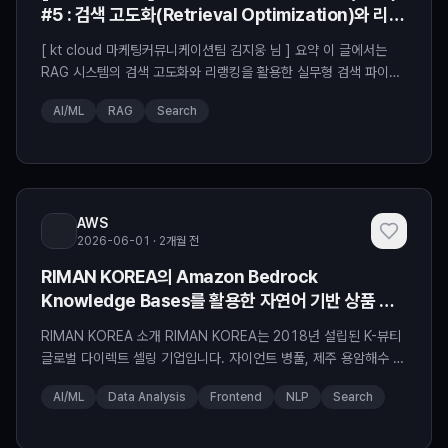
#5 : 검색 고도화(Retrieval Optimization)와 리랭
킹(Re-ranking) 기술
[ kt cloud 마케팅커뮤니케이션팀 김지웅 님 ] 요약 이 글에서는
RAG 시스템의 검색 고도화와 리랭킹을 활용한 실무형 검색 파이프
라인 설계를 다룹니다. 정확한 근거 문서 확보가 답변 품질과 운영
AI/ML
RAG
Search
안정성을 좌우한다는 점을 정리합니다. #RAG #검색고도화 #하이
브리드검색 #리랭킹 #AdaptiveRetrieval 들어가며 안녕하세요!
kt cloud 테크 마케터 김지웅입니다. ‍♂️ 지난 1~4편의 연재를 통해
문서를 벡터로 변환하고 빠르
AWS
2026-06-01 · 2개월 전
RIMAN KOREA의 Amazon Bedrock
Knowledge Bases를 활용한 자연어 기반 상품 검
색 시스템 구축기
RIMAN KOREA 소개 RIMAN KOREA는 2018년 설립된 K-뷰티
글로벌 다이렉트 셀링 기업입니다. 자이언트 병풀, 제주 용암해수 등
독자 원료를 기반으로 고기능성 스킨케어(ICD), 비건 뷰티(보타랩),
AI/ML
Data Analysis
Frontend
NLP
Search
건강기능식품(라이프닝)을 주력 제품으로 합니다. 리만코리아의 E-
Commerce 팀은 운영 중인 온라인 자사몰(이하 리만몰)을 고도화
하기 위해 사용자로부터 접수된 문의 내역을 분석하였습니다. 그 결