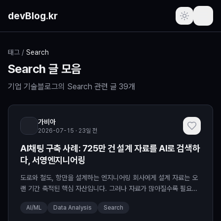
본문 바로가기
devBlog.kr
포스트
태그
/
Search
Search
글 모음
주간 인기글
기업 기술블로그의
Search
관련 글
39
개
최근 본 글
가비아
즐겨찾기
(로그인 필요)
2026-07-15 · 23일 전
AI채팅 구축 사례: 725만 건 설계 자료를 AI로 검색하
프로필
(로그인 필요)
다, 서영엔지니어링
새로운 소식
도로와 철도, 항만을 설계하는 엔지니어링 회사에게 설계 자료는 오
랜 기간 축적된 핵심 자산입니다. 그러나 자료가 많아질수록 필요한
정보를 적시에...
요청하기
AI/ML
Data Analysis
Search