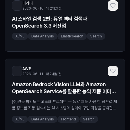
미리디
2026-06-16 · 약 2개월 전
AI 스타일 검색 2편 : 듀얼 벡터 검색과
OpenSearch 3.3 버전업
AI/ML
Data Analysis
Elasticsearch
Search
AWS
2026-06-11 · 약 2개월 전
Amazon Bedrock Vision LLM과 Amazon
OpenSearch Service를 활용한 농약 제품 이미지
인식 시스템 구축기
(주)경농 파밍노트 고도화 프로젝트 — 농약 제품 사진 한 장으로 제
품 정보를 자동 검색하는 AI 시스템의 설계와 구현 과정을 공유합니
다. 경농 소개 ㈜경농은 1957년 설립된 농산업 토털 솔루션 기업
AI/ML
Data Analysis
Frontend
Search
으로, 작물보호제∙비료∙종자∙관수자재 등 다양한 농자재를 공급하며
한국 농업 기술 발전을 선도하고 있습니다. 경농 스마트팜사업부문