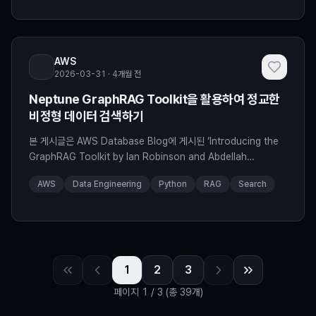
AWS
2026-03-31 · 4개월 전
Neptune GraphRAG Toolkit을 활용하여 정교한
비정형 데이터 검색하기
본 게시글은 AWS Database Blog에 게시된 ‘Introducing the
GraphRAG Toolkit by Ian Robinson and Abdellah
Ghassel’을 한국어 번역 및 편집하였습니다. Amazon Neptune
AWS
Data Engineering
Python
RAG
Search
이 그래프 기반 검색 증강 생성(RAG, Retrieval-Augmented
Generation) 워크플로를 누구나 더 쉽게 구축할 수 있도록,
Neptune 기반의 오픈 소스 Python 라이브러리 Gra
1
2
3
페이지
1
/
3
(총 39개)