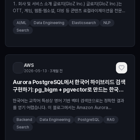
1: 데이터 파이프라인과 인덱싱
1. 회사 및 서비스 소개 글로지(GloZ Inc.) 글로지(GloZ Inc.)는
OTT, 게임, 웹툰·웹소설, 더빙 등 콘텐츠 로컬라이제이션을 전문으
로 하는 기업으로, 70개 이상의 언어와 190여 개국에 콘텐츠를 전
AI/ML
Data Engineering
Elasticsearch
NLP
달하고 있습니다. 서울, 캘리포니아, 싱가포르, 도쿄 4개 거점과 전
Search
세계 210여 개 도시에 분포한 언어 전문가 네트워크를 기반으로, 글
로벌 OTT 파트너 품질 평가에서 4년 연속 1위를 기록해 왔습니다.
글로지는 번역 […]
AWS
2026-05-13 · 3개월 전
Aurora PostgreSQL에서 한국어 하이브리드 검색
구현하기: pg_bigm + pgvector로 만드는 한국어
특화 RAG
한국어는 교착어 특성상 영어 기반 벡터 검색만으로는 정확한 결과
를 얻기 어렵습니다. 이 블로그에서는 Amazon Aurora
PostgreSQL에서 pg_bigm(바이그램 키워드 검색)과
Backend
Data Engineering
PostgreSQL
RAG
pgvector(벡터 시맨틱 검색)를 RRF(Reciprocal Rank Fusion)
Search
로 결합한 하이브리드 검색을 구현하여, 한국어 RAG 애플리케이션
의 검색 품질을 개선하는 방법을 소개합니다. 왜 한국어에는 하이브