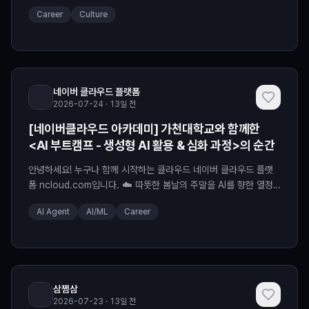
Career
Culture
네이버 클라우드 플랫폼
2026-07-24 · 13일 전
[네이버클라우드 아카데미] 가천대학교와 함께한
<AI 부트캠프 - 생성형 AI 활용 & 심화 과정>의 순간
안녕하세요! 누구나 함께 시작하는 클라우드 네이버 클라우드 플랫
폼 ncloud.com입니다. ☁️ 따뜻한 봄날의 주말을 AI를 향한 열정
으로 꽉 채웠던 시간! 가천대학교와 함께한 <네이버클라우드 아카데
AI Agent
AI/ML
Career
미 생성형 AI 활용 & 심화 과정>이 성황리에 막을 내렸습니다. 나들
이 가기 좋은 4월부터 6월 초까지, 매주 주말 5시간씩 총 40시간의
교육이 진행되었는데요. 놀라운 집중력과 성과를 보여준 가천대 학
생들의 찬란했던 여정을 지금부터 소개합니다!
삼쩜삼
2026-07-23 · 13일 전