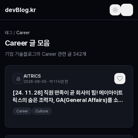
본문 바로가기
devBlog.kr
포스트
태그
/
Career
Career
글 모음
주간 인기글
기업 기술블로그의
Career
관련 글
342
개
최근 본 글
AITRICS
즐겨찾기
(로그인 필요)
2026-08-05 · 약 11시간 전
[24. 11. 28] 직원 만족이 곧 회사의 힘! 에이아이트
프로필
(로그인 필요)
릭스의 숨은 조력자, GA(General Affairs)를 소개
합니다
새로운 소식
Career
Culture
요청하기