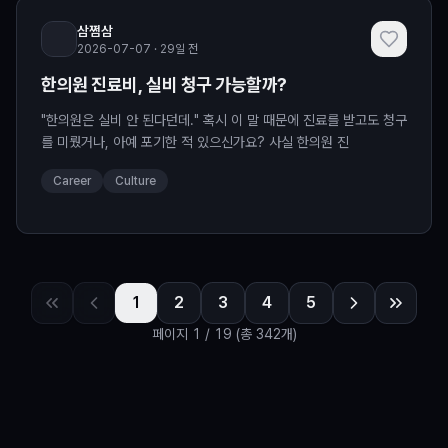
삼쩜삼
2026-07-07 · 29일 전
한의원 진료비, 실비 청구 가능할까?
"한의원은 실비 안 된다던데." 혹시 이 말 때문에 진료를 받고도 청구
를 미뤘거나, 아예 포기한 적 있으신가요? 사실 한의원 진
Career
Culture
1
2
3
4
5
페이지
1
/
19
(총 342개)