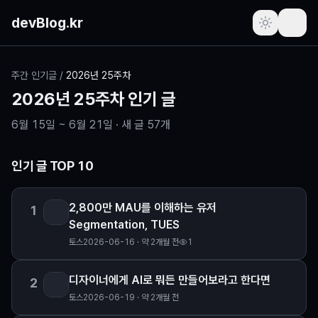
본문 바로가기
devBlog.kr
포스트
주간 인기글
/
2026년 25주차
2026년 25주차
인기 글
주간 인기글
6월 15일 ~ 6월 21일
· 새 글
57
개
최근 본 글
인기 글 TOP
10
즐겨찾기
(로그인 필요)
2,800만 MAU를 이해하는 유저
1
프로필
(로그인 필요)
Segmentation, TUES
토스
2026-06-16 · 약 2개월 전
1
새로운 소식
디자이너에게 AI로 뭐든 만들어보라고 한다면
2
요청하기
토스
2026-06-19 · 약 2개월 전