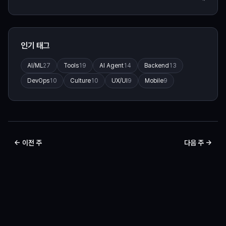
인기 태그
AI/ML
27
Tools
19
AI Agent
14
Backend
13
DevOps
10
Culture
10
UX/UI
9
Mobile
9
← 이전 주
다음 주 →