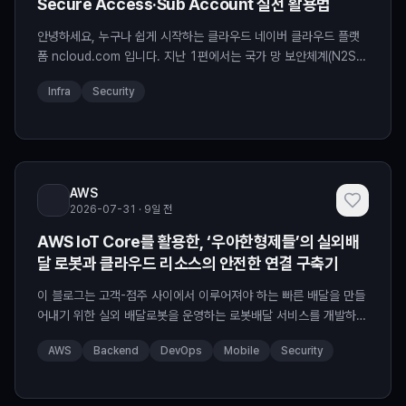
Secure Access·Sub Account 실전 활용법
안녕하세요, 누구나 쉽게 시작하는 클라우드 네이버 클라우드 플랫
폼 ncloud.com 입니다. 지난 1편에서는 국가 망 보안체계(N2SF)
보안 가이드라인 1.0에서 무엇이 달라졌는지 살펴봤습니다. ✔️ 획
Infra
Security
일적인 망 분리에서 기관별 맞춤형 보안(Overlay) 기반으로 바뀌었
고, ✔️ 보안통제 항목은 176개에서 273개로 확대되었죠. 그런데
가이드라인을 읽다 보면 자연스럽게 이런 질문이 떠오를 수 있습니
다. "그래서 실제 환경에서는 어떻게 구
AWS
2026-07-31 · 9일 전
AWS IoT Core를 활용한, ‘우아한형제들’의 실외배
달 로봇과 클라우드 리소스의 안전한 연결 구축기
이 블로그는 고객-점주 사이에서 이루어져야 하는 빠른 배달을 만들
어내기 위한 실외 배달로봇을 운영하는 로봇배달 서비스를 개발하기
위해 어떻게 하면 안전한 배달 서비스를 구성할 수 있을지에 대한 우
AWS
Backend
DevOps
Mobile
Security
아한형제들의 고민을 담고 있습니다. 우아한형제들은 2025년 2월
부터 강남논현 비마트에 자체개발한 배달로봇인 딜리(Dilly)를 투입
하여 고객이 주문한 물품들을 배달하고 있습니다. 딜리가 배달을 수