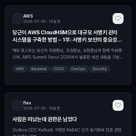
로 보호했는지 공유합니다. CloudHSM
AWS
2026-07-30 · 10일 전
당근이 AWS CloudHSM으로 대규모 서명키 관리
시스템을 구축한 방법 – 1부: 서명키 보안의 중요성과
서비스 선택
해당 포스트는 당근의 최용환님, 조승환님, 오현준님과 함께 작성했
으며, AWS Summit Seoul 2026에서 발표한 세션 내용을 기반으
로 합니다. 당근은 대한민국을 대표하는 지역생활 커뮤니티로서,
AWS
Backend
CI/CD
DevOps
Security
2,100만 이상의 월간 활성 사용자(MAU)와 4,300만 이상의 누적
가입자를 보유하고 있습니다. 당근의 인증 서비스는 이 거대한 사용
자 기반을 대상으로 하루 평균 6,500만 건 이상의 JWT 토큰 서명
을 처리하고 있습니다. JWT(JSON
flex
2026-07-29 · 10일 전
사람은 떠났는데 권한은 남았다
Outbox·CDC·Kafka로 구현한 ReBAC 인가 동기화와 잔존 권한