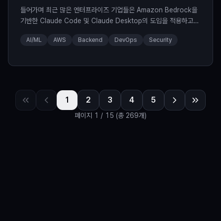
들어가며 최근 많은 엔터프라이즈 기업들은 Amazon Bedrock을
기반한 Claude Code 및 Claude Desktop의 도입을 적용하고
있습니다. Amazon Bedrock을 통해 Claude 모델을 호출하면,
AI/ML
AWS
Backend
DevOps
Security
사용자의 데이터를 모델 학습에 재활용하지 않으며, Private
Network 기반으로 사용자들의 Claude 사용 환경을 구성 할 수 있
습니다. 또한 기존 AWS 계정·IAM 권한 체계를 통해 인증과 비용을
통합 관리할 수
1
2
3
4
5
페이지
1
/
15
(총 269개)