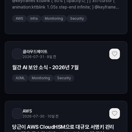
@keyframes kttblink { 50% { opacity:0; } } .ktt-cursor {
animation:kttblink 1.05s step-end infinite; } @keyframes
kttlive { 0% { box-shadow:0 0 0 0
AWS
Infra
Monitoring
Security
rgba(63,185,80,0.55); } 70% { box-shadow:0 0 0 6px
rgba(63,185,80,0); } 100% { box-shadow:0 0 0 0 rgba
클라우드메이트
2026-07-31 · 9일 전
월간 AI 보안 소식 - 2026년 7월
AI/ML
Monitoring
Security
AWS
2026-07-30 · 10일 전
당근이 AWS CloudHSM으로 대규모 서명키 관리