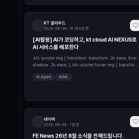
KT 클라우드
2026-08-06 · 약 16시간 전
[AI활용] AI가 코딩하고, kt cloud AI NEXUS로
AI 서비스를 배포한다
.ktc-poster img { transition: transform .3s ease, box-
shadow .3s ease; } .ktc-poster:hover img { transform
translateY(-4px); box-shadow:0 10px 22px
AI Agent
AI/ML
rgba(0,154,135,0.22) !important; } .imageblock img {
max-width:100% !important; height:auto !importan
네이버
2026-08-05 · 1일 전
FE News 26년 8월 소식을 전해드립니다.