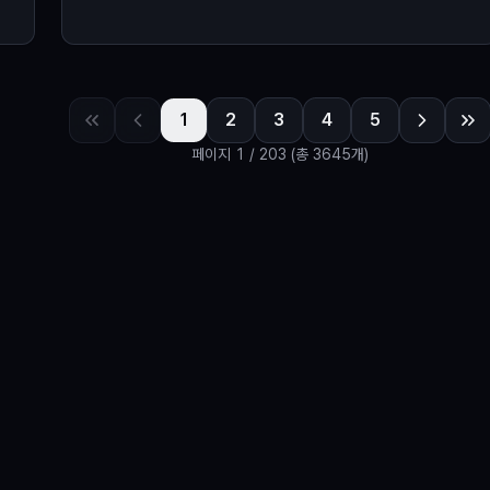
도
시
1
2
3
4
5
페이지
1
/
203
(총 3645개)
탐색
포스트
태그별 보기
기업별 보기
주간 인기글
정보
이용약관
개인정보 처리방침