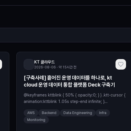
KT 클라우드
2026-08-06 · 약 15시간 전
[구축사례] 흩어진 운영 데이터를 하나로, kt
cloud 운영 데이터 통합 플랫폼 Deck 구축기
@keyframes kttblink { 50% { opacity:0; } } .ktt-cursor {
싸
animation:kttblink 1.05s step-end infinite; }
@keyframes kttlive { 0% { box-shadow:0 0 0 0
AWS
Backend
Data Engineering
Infra
rgba(63,185,80,0.55); } 70% { box-shadow:0 0 0 6px
Monitoring
rgba(63,185,80,0); } 100% { box-shadow:0 0 0 0
rgba