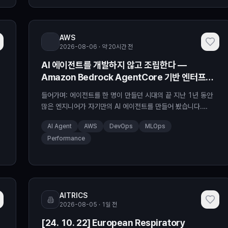
AWS
2026-08-06 · 약 20시간 전
AI 에이전트를 개발하지 않고 조립한다 —
Amazon Bedrock AgentCore 기반 엔터프라
이즈 에이전트 플랫폼
들어가며: 에이전트를 한 명이 만들던 시대의 끝 지난 1년 동안
:
많은 엔지니어가 자기만의 AI 에이전트를 만들어 봤습니다.
CloudWatch 지표를 조회하는 작은 도구, EKS 클러스터 상태
AI Agent
AWS
DevOps
MLOps
를 점검하는 스크립트, 장애 로그를 요약하는 프롬프트. LLM과
Performance
몇 개의 도구를 엮으면 놀랍도록 빠르게 동작하는 에이전트가 나
옵니다. 여기까지는 한 사람의 생산성 향상 이야기입니다. 문제는
그다음입니다. 10명, 20명이 일하는 클라우드 운영 조직에서
[…
AITRICS
2026-08-05 · 1일 전
[24. 10. 22] European Respiratory