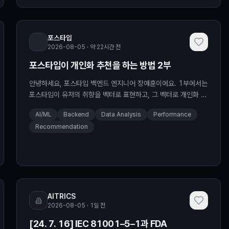
포스타입
2026-08-05 · 약 22시간 전
포스타입이 개인화 추천을 하는 방법 2부
안녕하세요, 포스타입 백엔드 엔지니어 장예훈이에요. 1부에서는
포스타입이 유저의 취향을 벡터로 표현하고, 그 벡터로 개인화 추
천을 만들어 실제 구매까지 끌어올린 이야기를 했어요. 벡터 공간
AI/ML
Backend
Data Analysis
Performance
에서 가까운 포스트를 찾고, 나와 취향이 닮은 유저가 좋아한 걸
Recommendation
추천하고. 결과만 놓고 보면 꽤 매끄러운 여정처럼 보였을지도 모
르겠습니다. 그런데 실제로는 전혀 그렇지 않았어요. 수백만 개의
벡터를 실시간으로 검색한다는 건, 만들고 나서가 진짜 시작이었
거든요.
AITRICS
2026-08-05 · 1일 전
[24. 7. 16] IEC 81001–5–1과 FDA