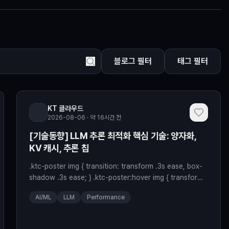
블로그 필터
태그 필터
KT 클라우드
2026-08-06 · 약 16시간 전
[기술동향] LLM 추론 최적화 핵심 기술: 양자화,
KV 캐시, 추론 칩
.ktc-poster img { transition: transform .3s ease, box-
shadow .3s ease; } .ktc-poster:hover img { transform:
translateY(-4px); box-shadow:0 10px 22px
AI/ML
LLM
Performance
rgba(0,154,135,0.22) !important; } .imageblock img {
max-width:100% !important; height:auto !importan